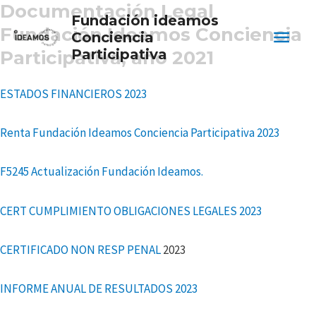
Documentación Legal
Ir
Fundación ideamos
Men
al
Fundación Ideamos Conciencia
Conciencia
contenido
Participativa
Participativa, año 2021
princ
ESTADOS FINANCIEROS 2023
Renta Fundación Ideamos Conciencia Participativa 2023
F5245 Actualización Fundación Ideamos.
CERT CUMPLIMIENTO OBLIGACIONES LEGALES 2023
CERTIFICADO NON RESP PENAL
2023
INFORME ANUAL DE RESULTADOS 2023